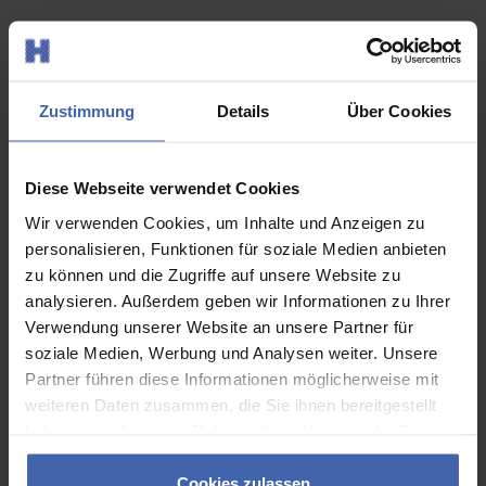
N
Naturoffsetpapier
Nuten
Zustimmung
Details
Über Cookies
Nutzen
O
Diese Webseite verwendet Cookies
Offsetdruck
Wir verwenden Cookies, um Inhalte und Anzeigen zu
Opazität
personalisieren, Funktionen für soziale Medien anbieten
zu können und die Zugriffe auf unsere Website zu
P
analysieren. Außerdem geben wir Informationen zu Ihrer
Verwendung unserer Website an unsere Partner für
Papiersorte
soziale Medien, Werbung und Analysen weiter. Unsere
Parallelfalz
Partner führen diese Informationen möglicherweise mit
PDF
weiteren Daten zusammen, die Sie ihnen bereitgestellt
Perforation
haben oder die sie im Rahmen Ihrer Nutzung der Dienste
Personalisierung
gesammelt haben. Sie geben Einwilligung zu unseren
Polyesterfolie
Cookies, wenn Sie unsere Webseite weiterhin nutzen.
Cookies zulassen