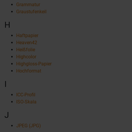
Grammatur
Graustufenkeil
H
Haftpapier
Heaven42
Heißfolie
Highcolor
Highgloss-Papier
Hochformat
I
ICC-Profil
ISO-Skala
J
JPEG (JPG)