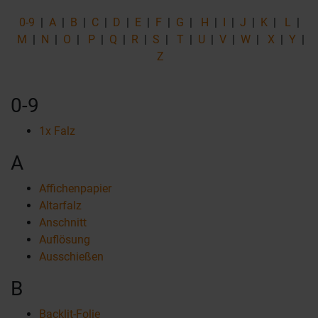
0-9
|
A
|
B
|
C
|
D
|
E
|
F
|
G
|
H
|
I
|
J
|
K
|
L
|
M
|
N
|
O
|
P
|
Q
|
R
|
S
|
T
|
U
|
V
|
W
|
X
|
Y
|
Z
0-9
1x Falz
A
Affichenpapier
Altarfalz
Anschnitt
Auflösung
Ausschießen
B
Backlit-Folie