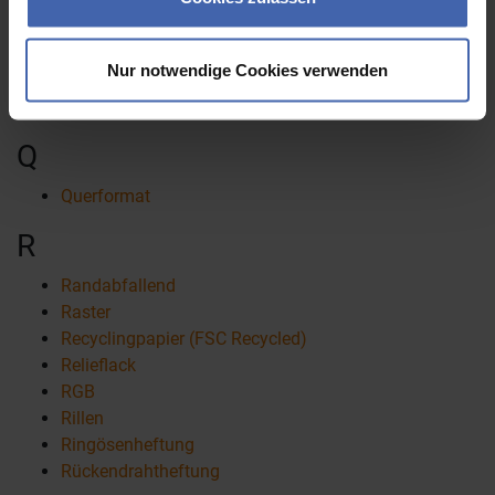
Prägung
Produktionszeit
Proof
Nur notwendige Cookies verwenden
PUR
PVC-Banner
Q
Querformat
R
Randabfallend
Raster
Recyclingpapier (FSC Recycled)
Relieflack
RGB
Rillen
Ringösenheftung
Rückendrahtheftung