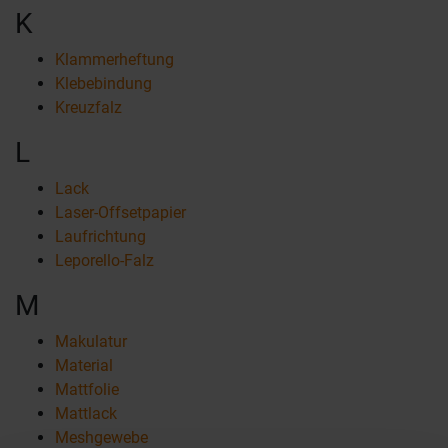
K
Klammerheftung
Klebebindung
Kreuzfalz
L
Lack
Laser-Offsetpapier
Laufrichtung
Leporello-Falz
M
Makulatur
Material
Mattfolie
Mattlack
Meshgewebe