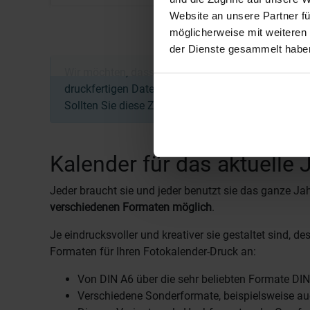
Website an unsere Partner fü
möglicherweise mit weiteren
der Dienste gesammelt haben
Wir möchten, dass Sie zufrieden mit Ihrer Bestellun
druckfertigen Daten und Zahlungseingang bis 12:0
Sollten Sie diese Zeiten überschreiten, verschiebt 
Kalender für das aktuelle 
Jeder braucht sie und jeder benutzt sie das ganze Jah
verschiedenen Formaten möglich
.
Je eindrucksvoller und kreativer sie gestaltet sind,
Formaten für Ihren Fotokalender-Druck an:
Von DIN A6 über die sehr beliebten Formate DIN
Verschiedene Sonderformate, beispielsweise au