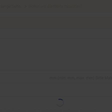
e lange Seite.
Sollen wir die Werte tauschen?
mm
(
min.
mm,
max.
mm
)
Bitte Mat
. Top-Produkte sind in bestimmten Auflagen günstiger.