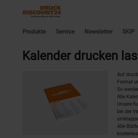
Produkte
Service
Newsletter
SKIP
Kalender drucken la
Auf druck
Format un
So werden
Alle Kale
Unsere Ka
bei der V
umklappe
Alle Blät
kostenlos