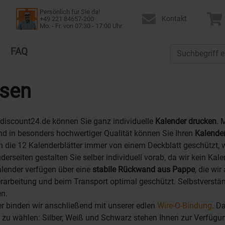
Persönlich für Sie da!
Kontakt
+49 221 84657-200
Mo. - Fr. von 07:30 - 17:00 Uhr
FAQ
ssen
discount24.de können Sie ganz individuelle
Kalender drucken
. 
d in besonders hochwertiger Qualität können Sie Ihren
Kalender
 die 12 Kalenderblätter immer von einem Deckblatt geschützt, 
nderseiten gestalten Sie selber individuell vorab, da wir kein K
lender verfügen über eine
stabile Rückwand aus Pappe
, die wir
erarbeitung und beim Transport optimal geschützt. Selbstverst
n.
ter binden wir anschließend mit unserer edlen
Wire-O-Bindung
. D
 zu wählen: Silber, Weiß und Schwarz stehen Ihnen zur Verfügung