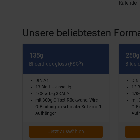
Kalender
Unsere beliebtesten Forma
135g
250g
®
Bilderdruck gloss (FSC
)
Bilder
DIN A4
DIN
13 Blatt – einseitig
13 B
4/0-farbig SKALA
4/0-
mit 300g Offset-Rückwand, Wire-
mit 
O-Bindung an schmaler Seite mit 1
O-Bi
Aufhänger
Auf
Jetzt auswählen