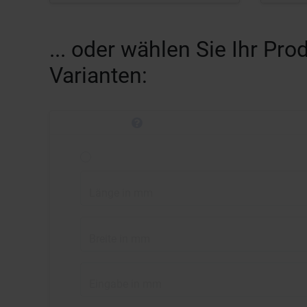
... oder wählen Sie Ihr P
Varianten:
Länge in mm
Breite in mm
Eingabe in mm