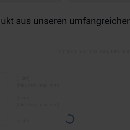
rodukt aus unseren umfangreiche
mm
(
min.
mm,
max.
mm
)
Bitte Mat
(=
cm)
(
min.
mm,
max.
mm
)
(=
cm)
(
min.
mm,
max.
mm
)
(=
cm)