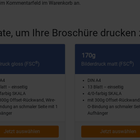
 im Kommentarfeld im Warenkorb an.
te, um Ihre Broschüre drucken 
170g
®
®
druck gloss (FSC
)
Bilderdruck matt (FSC
)
 A4
DIN A4
latt – einseitig
13 Blatt – einseitig
farbig SKALA
4/0-farbig SKALA
300g Offset-Rückwand, Wire-
mit 300g Offset-Rückwand,
ndung an schmaler Seite mit 1
O-Bindung an schmaler Seit
hänger
Aufhänger
Jetzt auswählen
Jetzt auswählen