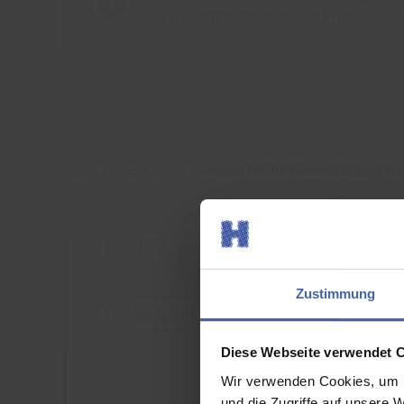
Von Ihrem gewünschten Produkt erha
Weitere Optionen
[
]
Nach Ändern dieser Position ist der Gesamtbetrag ihr
[
]
Bestellabschluss
Zustimmung
Dateivorgaben
Diese Webseite verwendet 
Wir verwenden Cookies, um I
und die Zugriffe auf unsere 