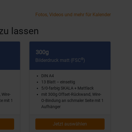
Fotos, Videos und mehr für Kalender
zu lassen
300g
®
Bilderdruck matt (FSC
)
DIN A4
13 Blatt – einseitig
5/0-farbig SKALA + Mattlack
 Wire-
mit 300g Offset-Rückwand, Wire-
e mit 1
O-Bindung an schmaler Seite mit 1
Aufhänger
Jetzt auswählen