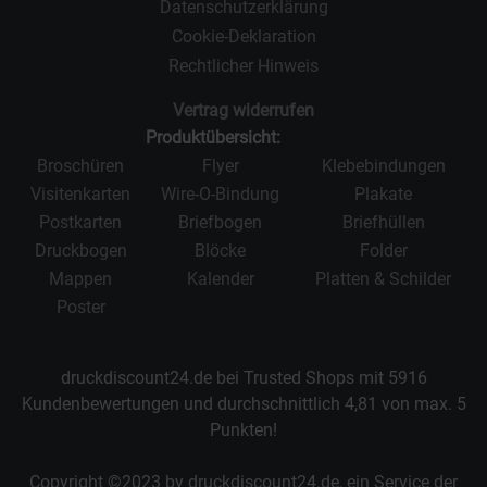
Datenschutzerklärung
Cookie-Deklaration
Rechtlicher Hinweis
Vertrag widerrufen
Produktübersicht:
Broschüren
Flyer
Klebebindungen
Visitenkarten
Wire-O-Bindung
Plakate
Postkarten
Briefbogen
Briefhüllen
Druckbogen
Blöcke
Folder
Mappen
Kalender
Platten & Schilder
Poster
druckdiscount24.de bei Trusted Shops mit
5916
Kundenbewertungen und durchschnittlich
4,81
von max.
5
Punkten!
Copyright ©2023 by druckdiscount24.de, ein Service der