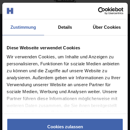
Hier geht's los!
Zustimmung
Details
Über Cookies
Online Druckerei
Deutschlandweit
Diese Webseite verwendet Cookies
Checkliste Druckdaten
Wir verwenden Cookies, um Inhalte und Anzeigen zu
Dateivorgaben
personalisieren, Funktionen für soziale Medien anbieten
Druckvorlagen
zu können und die Zugriffe auf unsere Website zu
Ihre Vorteile
analysieren. Außerdem geben wir Informationen zu Ihrer
Verwendung unserer Website an unsere Partner für
soziale Medien, Werbung und Analysen weiter. Unsere
Über uns
Partner führen diese Informationen möglicherweise mit
weiteren Daten zusammen, die Sie ihnen bereitgestellt
Über unsere Druckerei
haben oder die sie im Rahmen Ihrer Nutzung der Dienste
Unsere Leistungen
gesammelt haben. Sie geben Einwilligung zu unseren
Werte & Verantwortung
Cookies, wenn Sie unsere Webseite weiterhin nutzen.
Cookies zulassen