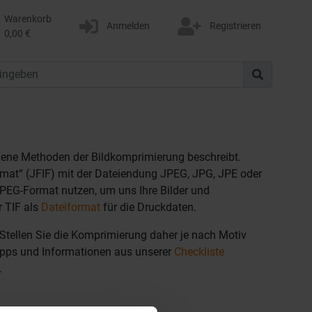
Warenkorb
Anmelden
Registrieren
0,00 €
iedene Methoden der Bildkomprimierung beschreibt.
mat“ (JFIF) mit der Dateiendung JPEG, JPG, JPE oder
JPEG-Format nutzen, um uns Ihre Bilder und
r TIF als
Dateiformat
für die Druckdaten.
Stellen Sie die Komprimierung daher je nach Motiv
Tipps und Informationen aus unserer
Checkliste
.