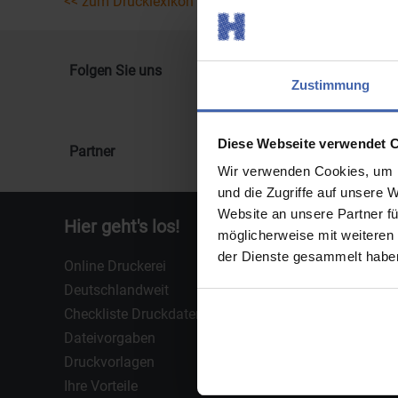
<< zum Drucklexikon
Folgen Sie uns
Zustimmung
Diese Webseite verwendet 
Partner
Wir verwenden Cookies, um I
und die Zugriffe auf unsere 
Website an unsere Partner fü
Hier geht's los!
Über u
möglicherweise mit weiteren
der Dienste gesammelt haben
Online Druckerei
Über unse
Deutschlandweit
Unsere L
Checkliste Druckdaten
Werte & 
Dateivorgaben
Kundenm
Druckvorlagen
Bewertun
Ihre Vorteile