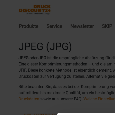
Produkte
Service
Newsletter
SKIP
JPEG (JPG)
JPEG
oder
JPG
ist die ursprüngliche Abkürzung für d
Eine dieser Komprimierungsmethoden – und die am hä
JFIF. Diese konkrete Methode ist eigentlich gemeint,
Druckdaten zur Verfügung zu stellen. Alternativ eigne
Bitte beachten Sie, dass es bei der Komprimierung v
auf mittlere bis maximale Qualität, um ein bestmögli
Druckdaten
sowie aus unserer FAQ "
Welche Einstellun