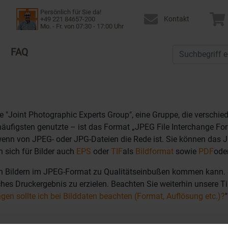
Persönlich für Sie da!
Kontakt
+49 221 84657-200
Mo. - Fr. von 07:30 - 17:00 Uhr
FAQ
ie "Joint Photographic Experts Group", eine Gruppe, die versch
ufigsten genutzte – ist das Format „JPEG File Interchange For
 wenn von JPEG- oder JPG-Dateien die Rede ist. Sie können das 
n sich für Bilder auch
EPS
oder
TIF
als
Bildformat
sowie
PDF
ode
on Bildern im JPEG-Format zu Qualitätseinbußen kommen kann. 
ches Druckergebnis zu erzielen. Beachten Sie weiterhin unsere 
gen sollte ich bei Bilddaten beachten (Format, Auflösung etc.)?
"