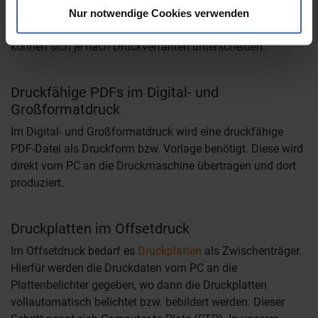
Das Ziel der Druckvorstufe ist die Erstellung einer
Nur notwendige Cookies verwenden
Druckform bzw. einer Druckvorlage. Form und Vorlage
können sich je nach Druckverfahren unterscheiden.
Druckfähige PDFs im Digital- und
Großformatdruck
Im Digital- und Großformatdruck wird eine druckfähige
PDF-Datei als Druckform bzw. Vorlage benötigt. Diese wird
direkt vom PC an die Druckmaschine übertragen und dort
produziert.
Druckplatten im Offsetdruck
Im Offsetdruck bedarf es
Druckplatten
als Zwischenträger.
Hierfür werden die Druckdaten vom PC an die
Plattenbelichter gegeben, wo dann die Druckplatten
vollautomatisch belichtet bzw. bebildert werden. Dieser