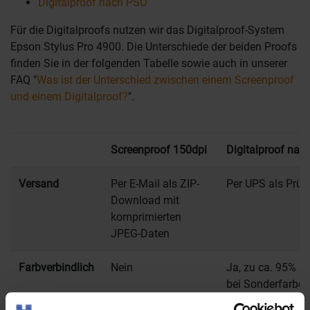
Digitalproof nach PSO
Für die Digitalproofs nutzen wir das Digitalproof-System
Epson Stylus Pro 4900. Die Unterschiede der beiden Proofs
finden Sie in der folgenden Tabelle sowie auch in unserer
FAQ "
Was ist der Unterschied zwischen einem Screenproof
und einem Digitalproof?
".
Screenproof 150dpi
Digitalproof nac
Versand
Per E-Mail als ZIP-
Per UPS als Prüf
Download mit
komprimierten
JPEG-Daten
Farbverbindlich
Nein
Ja, zu ca. 95% (
bei Sonderfarben