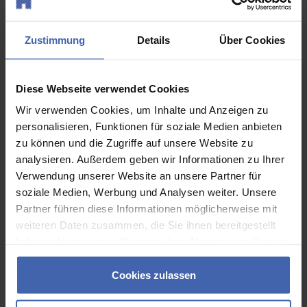
Prüfung
Standkontrolle
Farbsimula
Schnittkante
des zu
Zustimmung
Details
Über Cookies
sichtbar
erwartende
Druckergeb
(außer bei
Diese Webseite verwendet Cookies
Sonderfarb
Druck auf
Wir verwenden Cookies, um Inhalte und Anzeigen zu
Proofpapier
personalisieren, Funktionen für soziale Medien anbieten
auf
zu können und die Zugriffe auf unsere Website zu
Originalpap
analysieren. Außerdem geben wir Informationen zu Ihrer
und nicht a
Verwendung unserer Website an unsere Partner für
Endformat
soziale Medien, Werbung und Analysen weiter. Unsere
geschnitte
Partner führen diese Informationen möglicherweise mit
weiteren Daten zusammen, die Sie ihnen bereitgestellt
haben oder die sie im Rahmen Ihrer Nutzung der Dienste
gesammelt haben. Sie geben Einwilligung zu unseren
Druckformerstellung: Druck-PDFs
Cookies, wenn Sie unsere Webseite weiterhin nutzen.
Cookies zulassen
und Druckplatten