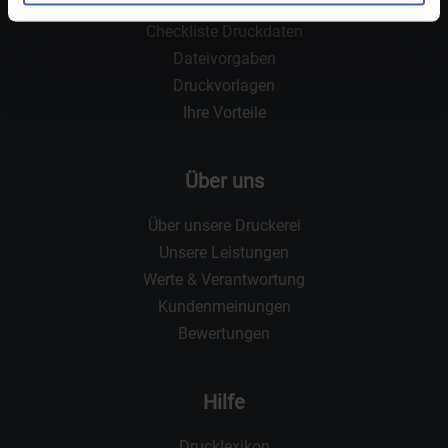
Deutschlandweit
Checkliste Druckdaten
Dateivorgaben
Druckvorlagen
Ihre Vorteile
Über uns
Über unsere Druckerei
Unsere Leistungen
Werte & Verantwortung
Kundenmeinungen
Bewertungen
Hilfe
Drucklexikon