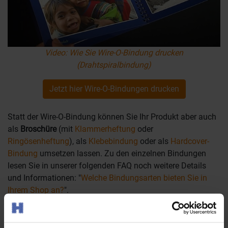
Video: Wie Sie Wire-O-Bindung drucken
(Drahtspiralbindung)
Jetzt hier Wire-O-Bindungen drucken
Statt der Wire-O-Bindung können Sie Ihr Produkt aber auch
als
Broschüre
(mit
Klammerheftung
oder
Ringösenheftung
), als
Klebebindung
oder als
Hardcover-
Bindung
umsetzen lassen. Zu den einzelnen Bindungen
lesen Sie in unserer folgenden FAQ noch weitere Details
und Informationen: "
Welche Bindungsarten bieten Sie in
Ihrem Shop an?
".
<< zum Drucklexikon