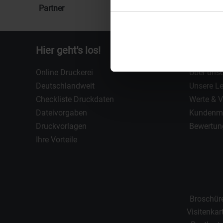
Partner
Hier geht's los!
Über u
Online Druckerei
Über unse
Deutschlandweit
Unsere L
Checkliste Druckdaten
Werte & 
Dateivorgaben
Kundenm
Druckvorlagen
Bewertun
Ihre Vorteile
Broschür
Visitenkar