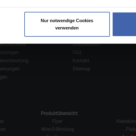
Nur notwendige Cookies
verwenden
ns
Hilfe
re Druckerei
Drucklexikon
eistungen
FAQ
Verantwortung
Kontakt
einungen
Sitemap
gen
Produktübersicht:
en
Flyer
Klebebi
ten
Wire-O-Bindung
Plak