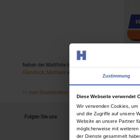
Neben der Mattfolie bieten wir Ihnen auch eine
Glanzf
Glanzlack
,
Mattlack
und
Hochglanzlack
stehen Ihnen
Zustimmung
<< zum Drucklexikon
Diese Webseite verwendet 
Wir verwenden Cookies, um I
und die Zugriffe auf unsere 
Folgen Sie uns
Website an unsere Partner fü
möglicherweise mit weiteren
der Dienste gesammelt haben