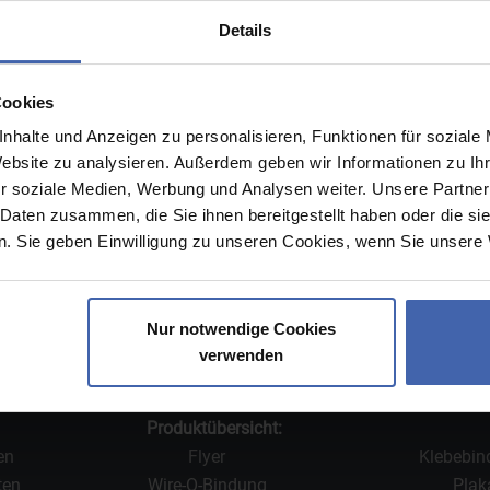
Details
Cookies
ns
Hilfe
nhalte und Anzeigen zu personalisieren, Funktionen für soziale
Website zu analysieren. Außerdem geben wir Informationen zu I
re Druckerei
Drucklexikon
r soziale Medien, Werbung und Analysen weiter. Unsere Partner
eistungen
FAQ
 Daten zusammen, die Sie ihnen bereitgestellt haben oder die s
Verantwortung
Kontakt
. Sie geben Einwilligung zu unseren Cookies, wenn Sie unsere 
einungen
Sitemap
gen
Nur notwendige Cookies
verwenden
Produktübersicht:
en
Flyer
Klebebi
ten
Wire-O-Bindung
Plak