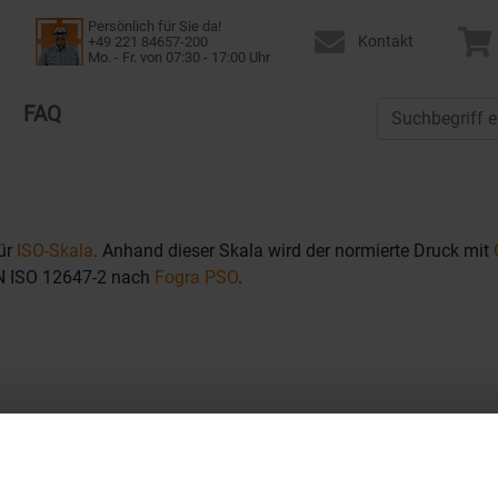
Persönlich für Sie da!
Kontakt
+49 221 84657-200
Mo. - Fr. von 07:30 - 17:00 Uhr
FAQ
ür
ISO-Skala
. Anhand dieser Skala wird der normierte Druck mit
IN ISO 12647-2 nach
Fogra PSO
.