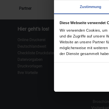
Zustimmung
Partner
Diese Webseite verwendet 
Hier geht's los!
Über u
Wir verwenden Cookies, um I
und die Zugriffe auf unsere 
Online Druckerei
Über unse
Website an unsere Partner fü
Deutschlandweit
Unsere L
möglicherweise mit weiteren
Checkliste Druckdaten
Werte & 
der Dienste gesammelt haben
Dateivorgaben
Kundenm
Druckvorlagen
Bewertun
Ihre Vorteile
Broschür
Visitenkar