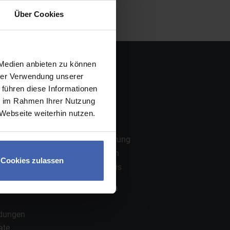
Über Cookies
Rechtliches
 Medien anbieten zu können
hrer Verwendung unserer
Impressum
 führen diese Informationen
AGB
ie im Rahmen Ihrer Nutzung
Widerruf
Webseite weiterhin nutzen.
Zahlung
Datenschutzerklärung
Cookie-Deklaration
Cookies zulassen
Rechtlicher Hinweis
Vertrag widerrufen
ndungen
ate