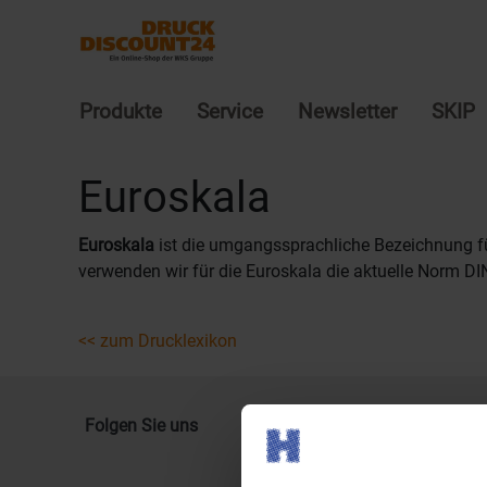
Produkte
Service
Newsletter
SKIP
Euroskala
Euroskala
ist die umgangssprachliche Bezeichnung f
verwenden wir für die Euroskala die aktuelle Norm D
<< zum Drucklexikon
Folgen Sie uns