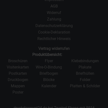
AGB
Widerruf
Zahlung
Datenschutzerklärung
Cookie-Deklaration
Rechtlicher Hinweis
Vertrag widerrufen
Produktübersicht:
Broschüren
Flyer
Klebebindungen
Visitenkarten
Wire-O-Bindung
Plakate
Postkarten
Briefbogen
Briefhüllen
Druckbogen
Blöcke
Folder
Mappen
Kalender
Platten & Schilder
Poster
druckdiscount24.de bei Trusted Shops mit
5916