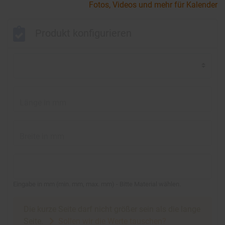
Fotos, Videos und mehr für Kalender
Produkt konfigurieren
Länge in mm
Breite in mm
Eingabe in mm
(
min.
mm,
max.
mm
)
- Bitte Material wählen.
Die kurze Seite darf nicht größer sein als die lange
Seite.
Sollen wir die Werte tauschen?