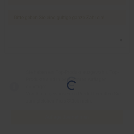
Bitte geben Sie eine gültige ganze Zahl ein!
Sie haben ein Top-Produkt ausgewählt. Top-
Produkte sind in bestimmten Auflagen
günstiger.
Von Ihrem gewünschten Produkt erhalten Sie
zum gleichen Preis
Stück mehr.
Auflage übernehmen