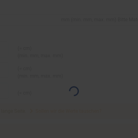
mm
(
min.
mm,
max.
mm
)
Bitte Mat
(=
cm)
(
min.
mm,
max.
mm
)
(=
cm)
(
min.
mm,
max.
mm
)
(=
cm)
e lange Seite.
Sollen wir die Werte tauschen?