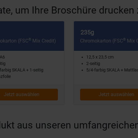
te, um Ihre Broschüre drucken 
235g
®
®
okarton (FSC
Mix Credit)
Chromokarton (FSC
Mix C
 A6
12,5 x 23,5 cm
itig
2-seitig
farbig SKALA + 1-seitig
5/4-farbig SKALA + Mattla
zfolie
Jetzt auswählen
Jetzt auswählen
rodukt aus unseren umfangreiche