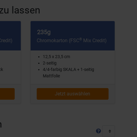
zu lassen
235g
®
redit)
Chromokarton (FSC
Mix Credit)
12,5 x 23,5 cm
2-seitig
ck
4/4-farbig SKALA + 1-seitig
Mattfolie
Jetzt auswählen
n