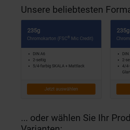
Unsere beliebtesten Forma
235g
235g
®
Chromokarton (FSC
Mic Credit)
Chrom
DIN A6
DIN
2-seitig
2-se
5/4-farbig SKALA + Mattlack
4/4-
Glan
Jetzt auswählen
... oder wählen Sie Ihr P
Varianten: