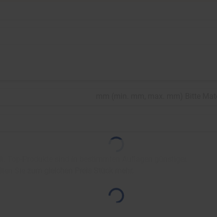
mm
(
min.
mm,
max.
mm
)
Bitte Mat
. Top-Produkte sind in bestimmten Auflagen günstiger.
lten Sie
zum gleichen Preis
Stück mehr.