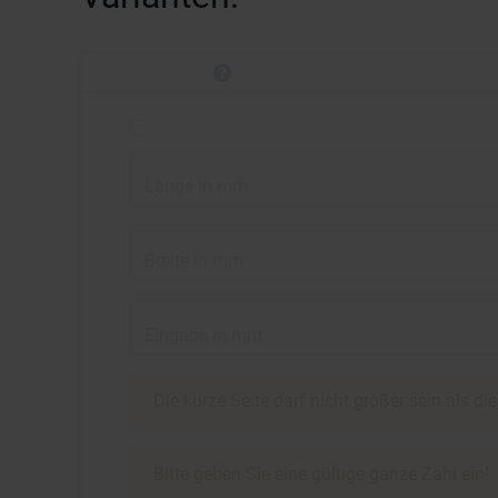
Länge in mm
Breite in mm
Eingabe in mm
Die kurze Seite darf nicht größer sein als di
Bitte geben Sie eine gültige ganze Zahl ein!