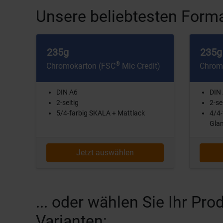
Unsere beliebtesten Forma
235g
235g
®
Chromokarton (FSC
Mic Credit)
Chrom
DIN A6
DIN
2-seitig
2-se
5/4-farbig SKALA + Mattlack
4/4-
Glan
Jetzt auswählen
... oder wählen Sie Ihr P
Varianten: