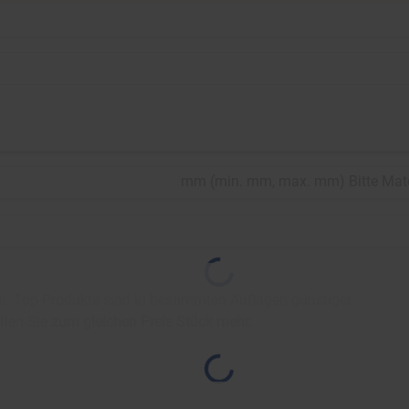
mm
(
min.
mm,
max.
mm
)
Bitte Mat
. Top-Produkte sind in bestimmten Auflagen günstiger.
lten Sie
zum gleichen Preis
Stück mehr.