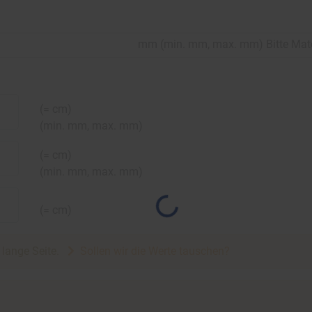
mm
(
min.
mm,
max.
mm
)
Bitte Mat
(=
cm)
(
min.
mm,
max.
mm
)
(=
cm)
(
min.
mm,
max.
mm
)
(=
cm)
e lange Seite.
Sollen wir die Werte tauschen?