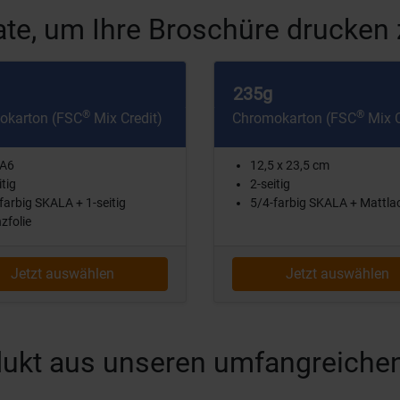
te, um Ihre Broschüre drucken 
235g
®
®
okarton (FSC
Mix Credit)
Chromokarton (FSC
Mix C
 A6
12,5 x 23,5 cm
itig
2-seitig
farbig SKALA + 1-seitig
5/4-farbig SKALA + Mattla
zfolie
Jetzt auswählen
Jetzt auswählen
rodukt aus unseren umfangreiche