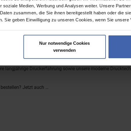
0 Uhr sowie Proof-Freigabe bis 13:00 Uhr erfolgen. Nur dann kö
r soziale Medien, Werbung und Analysen weiter. Unsere Partner
sich die Lieferung um die Verspätung.
 Daten zusammen, die Sie ihnen bereitgestellt haben oder die s
. Sie geben Einwilligung zu unseren Cookies, wenn Sie unsere 
 Osterkarte
Nur notwendige Cookies
Osterkarten in die Tat um:
Mit wenigen Klicks konfigurieren Sie
hie
verwenden
 Lassen Sie Ihrer
Kreativität dabei freien Lauf
und gestalten Sie
termotive, schöne Fotos oder nur nette Worte verwenden, das li
ere langjährige Druckerfahrung sowie unsere moderne Drucktechn
bestellen? Jetzt auch …