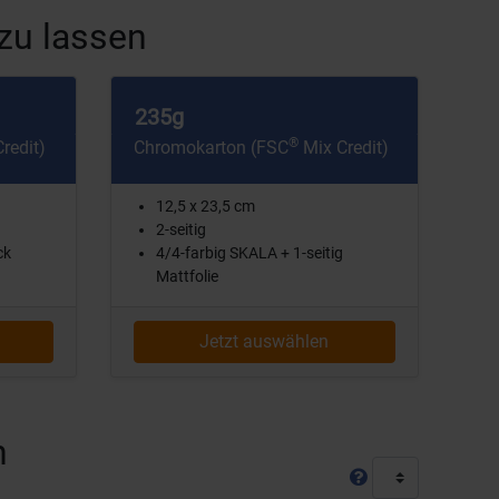
zu lassen
235g
®
redit)
Chromokarton (FSC
Mix Credit)
12,5 x 23,5 cm
2-seitig
ck
4/4-farbig SKALA + 1-seitig
Mattfolie
Jetzt auswählen
n