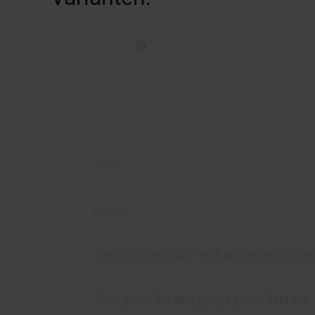
Länge in mm
Breite in mm
Eingabe in mm
Die kurze Seite darf nicht größer sein als di
Bitte geben Sie eine gültige ganze Zahl ein!