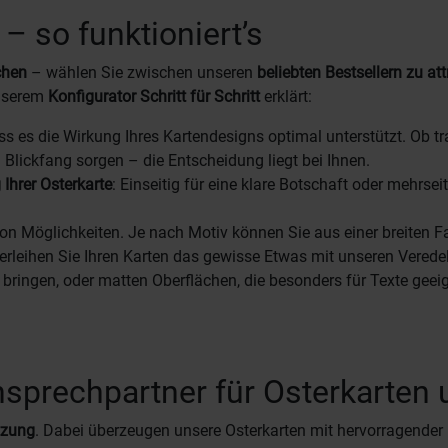
– so funktioniert’s
chen
– wählen Sie zwischen unseren
beliebten Bestsellern zu at
unserem
Konfigurator Schritt für Schritt
erklärt:
ss es die Wirkung Ihres Kartendesigns optimal unterstützt. Ob t
n Blickfang sorgen – die Entscheidung liegt bei Ihnen.
Ihrer Osterkarte
: Einseitig für eine klare Botschaft oder mehrs
 von Möglichkeiten. Je nach Motiv können Sie aus einer breiten 
 Verleihen Sie Ihren Karten das gewisse Etwas mit unseren Ver
 bringen, oder matten Oberflächen, die besonders für Texte geeig
nsprechpartner für Osterkarten 
tzung
. Dabei überzeugen unsere Osterkarten mit hervorragender P