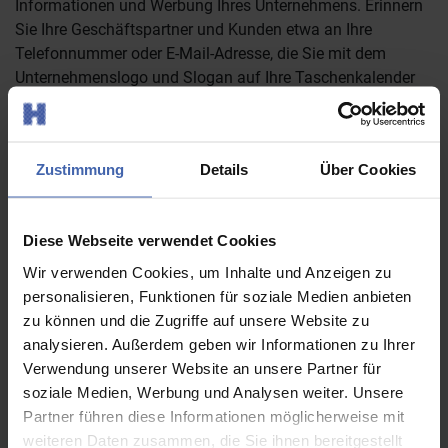
Informationen und Werbung Ihres Unternehmens. Erinnern
Sie Ihre Geschäftspartner und Kunden etwa an Ihre
Telefonnummer oder E-Mail-Adresse, die Sie mit dem
Unternehmenslogo und Slogan auf Ihre Taschenkalender
drucken können. Übersenden Sie uns einfach Ihre fertige
Druckvorlage für die Taschenkalender, wir stellen Ihnen für
den Druck dann unser komplettes Know-how zur
Zustimmung
Details
Über Cookies
Verfügung, um Ihre kleinen Kalender in Top-Qualität zu
produzieren. Sollten Sie Fragen zur Konfiguration Ihrer
Taschenkalender oder zu anderen Produkten haben, wie
Diese Webseite verwendet Cookies
zum Beispiel zu
Terminkalendern
,
Kalendern A3 quer
,
Tischkalender
,
Eintrittskarten
oder
Schreibunterlagen
,
Wir verwenden Cookies, um Inhalte und Anzeigen zu
wenden Sie sich bitte an unser freundliches
personalisieren, Funktionen für soziale Medien anbieten
Servicepersonal. Selbstverständlich stehen wir Ihnen zur
zu können und die Zugriffe auf unsere Website zu
Seite, wenn Sie Ihr Corporate Design in sämtlichen
analysieren. Außerdem geben wir Informationen zu Ihrer
Werbeartikeln konsequent umsetzen wollen.
Verwendung unserer Website an unsere Partner für
soziale Medien, Werbung und Analysen weiter. Unsere
Partner führen diese Informationen möglicherweise mit
Gut gestaltete Taschenkalender online
weiteren Daten zusammen, die Sie ihnen bereitgestellt