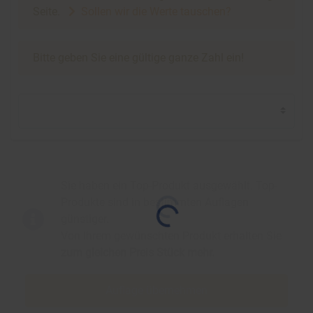
Seite.
Sollen wir die Werte tauschen?
Bitte geben Sie eine gültige ganze Zahl ein!
Sie haben ein Top-Produkt ausgewählt. Top-
Produkte sind in bestimmten Auflagen
günstiger.
Von Ihrem gewünschten Produkt erhalten Sie
zum gleichen Preis
Stück mehr.
Auflage übernehmen