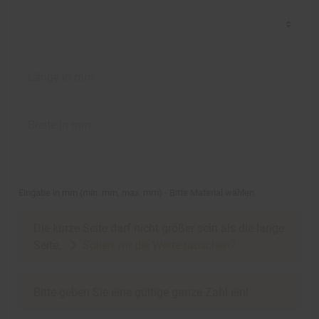
Länge in mm
Breite in mm
Eingabe in mm
(
min.
mm,
max.
mm
)
- Bitte Material wählen.
Die kurze Seite darf nicht größer sein als die lange
Seite.
Sollen wir die Werte tauschen?
Bitte geben Sie eine gültige ganze Zahl ein!