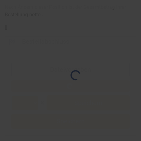
Nach Ändern dieser Position ist der Gesamtbetrag ihrer
Bestellung netto
.
[
]
Bestellabschluss
Dateivorgaben
Speichern
Speichern