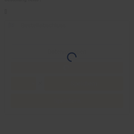
[
]
Bestellabschluss
Dateivorgaben
Speichern
Speichern