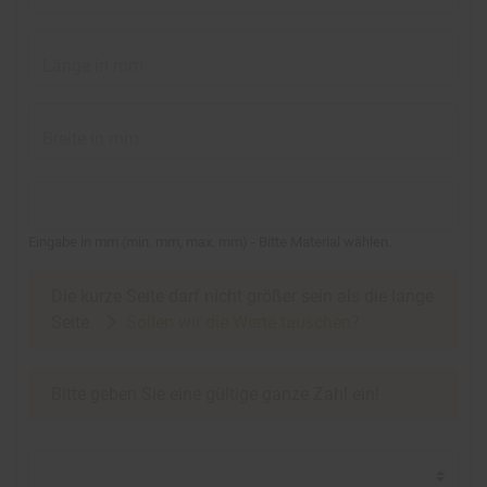
Länge in mm
Breite in mm
Eingabe in mm
(
min.
mm,
max.
mm
)
- Bitte Material wählen.
Die kurze Seite darf nicht größer sein als die lange
Seite.
Sollen wir die Werte tauschen?
Bitte geben Sie eine gültige ganze Zahl ein!