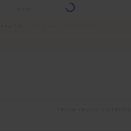
(=
cm)
e lange Seite.
Sollen wir die Werte tauschen?
mm
(
min.
mm,
max.
mm
)
Bitte Mat