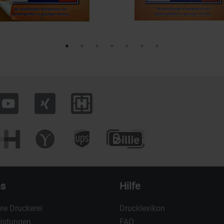
ns
Hilfe
re Druckerei
Drucklexikon
eistungen
FAQ