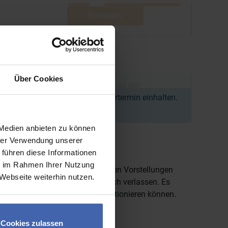
Speichern
Über Cookies
afür sicher, dass Bestellung, Upload der
nnen wir den angegebenen Liefertermin einhalten.
 Medien anbieten zu können
hrer Verwendung unserer
rucken
 führen diese Informationen
ie im Rahmen Ihrer Nutzung
nt24.de können Sie ganz nach Ihren Vorstellungen
Webseite weiterhin nutzen.
nkt genau, darauf können Sie sich verlassen. Es
drucken sowie auf Wunsch konfektionieren können.
Cookies zulassen