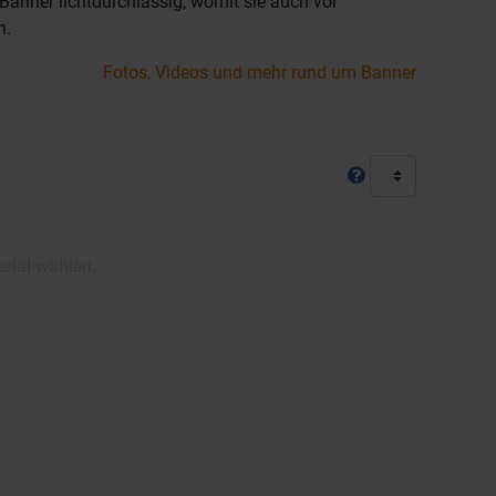
anner lichtdurchlässig, womit sie auch vor
n.
Fotos, Videos und mehr rund um Banner
erial wählen.