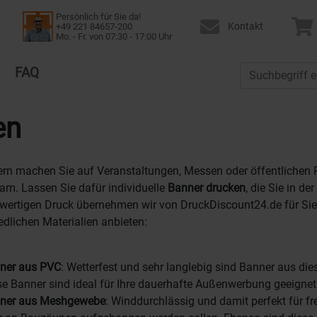
Persönlich für Sie da!
Kontakt
+49 221 84657-200
Mo. - Fr. von 07:30 - 17:00 Uhr
FAQ
en
rn machen Sie auf Veranstaltungen, Messen oder öffentlichen P
m. Lassen Sie dafür individuelle
Banner drucken
, die Sie in d
ertigen Druck übernehmen wir von DruckDiscount24.de für Sie,
edlichen Materialien anbieten:
ner aus PVC
: Wetterfest und sehr langlebig sind Banner aus d
se Banner sind ideal für Ihre dauerhafte Außenwerbung geeignet
ner aus Meshgewebe
: Winddurchlässig und damit perfekt für f