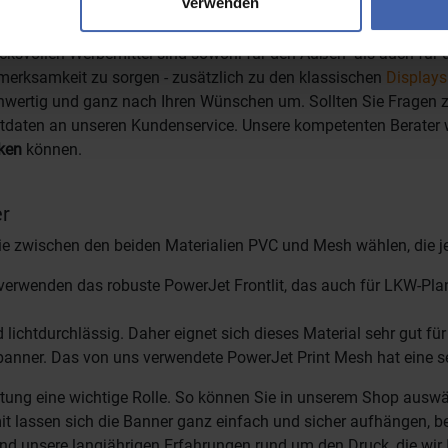
verwenden
aterialien bilden eine strapazierfähige Grundlage für Ihre gro
rucksvollen Werbemittel sind sowohl für den Außen- als auch für
erksamkeit zu sorgen - zusätzlich zu den klassischen
Displays
wertig und ganz nach Ihren Wünschen um. Sollten Sie Fragen zu
ktdaten an unseren Kundenservice. Unsere kompetenten Berater w
ken
können.
er
Sie zwischen den beiden Materialien PVC und Mesh wählen, die j
r verwenden das robuste PowerJet Frontlit, das auch für LKW-Pl
 lichtdurchlässig. Daher eignet sich dieses Material sehr gut fü
anner. Das von uns verwendete PowerJet Print Mesh hat eine s
eitung eine wichtige Rolle. So können Sie in unserem Shop ausw
 lassen sich die Banner ganz einfach und sicher aufhängen, be
nd unsere langjährigen Erfahrungen rund um den Druck, die wir