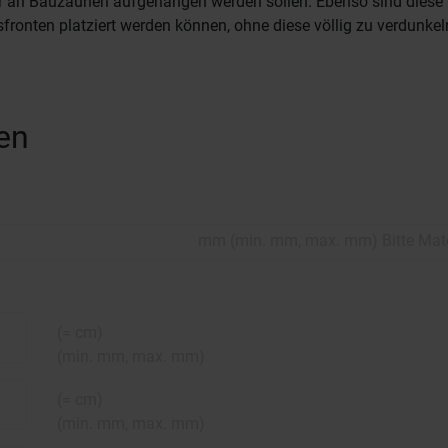
r an Bauzäunen aufgehangen werden sollen. Ebenso sind diese B
fronten platziert werden können, ohne diese völlig zu verdunkel
en
mm
(
min.
mm,
max.
mm
)
Bitte Mat
(=
cm)
(
min.
mm,
max.
mm
)
(=
cm)
(
min.
mm,
max.
mm
)