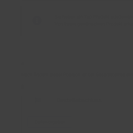
Sie haben ein Top-Produkt ausgewählt
Von Ihrem gewünschten Produkt erha
Weitere Optionen
[
]
Nach Ändern dieser Position ist der Gesamtbetrag ihr
[
]
Bestellabschluss
Dateivorgaben