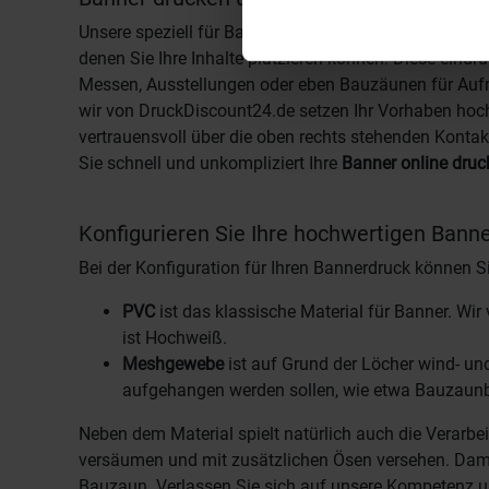
Unsere speziell für Banner und Planen ausgewählten M
denen Sie Ihre Inhalte platzieren können. Diese eind
Messen, Ausstellungen oder eben Bauzäunen für Aufm
wir von DruckDiscount24.de setzen Ihr Vorhaben hoch
vertrauensvoll über die oben rechts stehenden Konta
Sie schnell und unkompliziert Ihre
Banner online druc
Konfigurieren Sie Ihre hochwertigen Bann
Bei der Konfiguration für Ihren Bannerdruck können 
PVC
ist das klassische Material für Banner. Wi
ist Hochweiß.
Meshgewebe
ist auf Grund der Löcher wind- und
aufgehangen werden sollen, wie etwa Bauzaunb
Neben dem Material spielt natürlich auch die Verarb
versäumen und mit zusätzlichen Ösen versehen. Damit
Bauzaun. Verlassen Sie sich auf unsere Kompetenz u