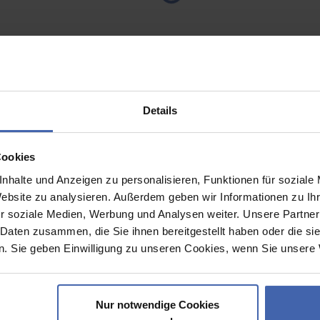
Details
g sind und Ihre Lieferung umgehend erhalten. Bitte stellen Sie d
0 Uhr sowie Proof-Freigabe bis 13:00 Uhr erfolgen. Nur dann kö
sich die Lieferung um die Verspätung.
Cookies
nhalte und Anzeigen zu personalisieren, Funktionen für soziale
Website zu analysieren. Außerdem geben wir Informationen zu I
chen und lassen Sie Banner online d
r soziale Medien, Werbung und Analysen weiter. Unsere Partner
 Daten zusammen, die Sie ihnen bereitgestellt haben oder die s
mation oder für wichtige Veranstaltungen – hier bei DruckDiscou
. Sie geben Einwilligung zu unseren Cookies, wenn Sie unsere 
rnen Drucktechnologie realisieren wir Ihre Vorgaben auf den Pu
lagen, damit wir schnell und unkompliziert Ihre Banner online 
Nur notwendige Cookies
v nutzen