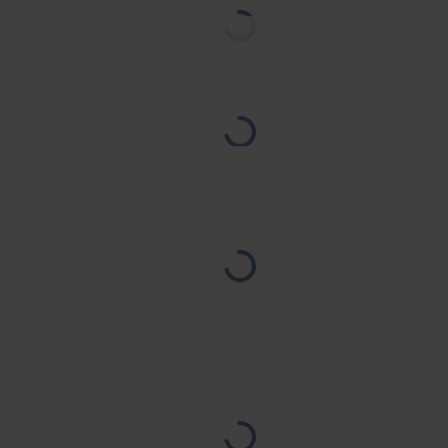
. Top-Produkte sind in bestimmten Auflagen günstiger.
lten Sie
zum gleichen Preis
Stück mehr.
er Bestellung netto
.