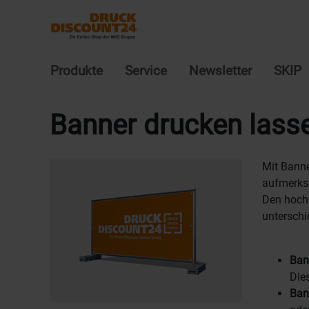
Produkte
Service
Newsletter
SKIP
Banner drucken lass
Mit Banne
aufmerksa
Den hochw
unterschi
Ban
Die
Ban