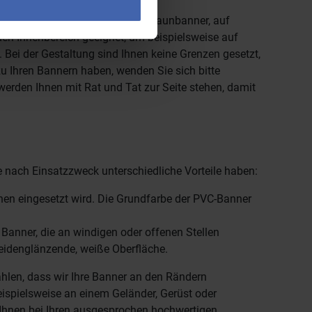
ßen
Werbebanner
oder auch Bauzaunbanner, auf
 den Innenbereich geeignet, um beispielsweise auf
. Bei der Gestaltung sind Ihnen keine Grenzen gesetzt,
 Ihren Bannern haben, wenden Sie sich bitte
erden Ihnen mit Rat und Tat zur Seite stehen, damit
e nach Einsatzzweck unterschiedliche Vorteile haben:
anen eingesetzt wird. Die Grundfarbe der PVC-Banner
r Banner, die an windigen oder offenen Stellen
eidenglänzende, weiße Oberfläche.
ählen, dass wir Ihre Banner an den Rändern
ispielsweise an einem Geländer, Gerüst oder
 Ihnen bei Ihren ausgesprochen hochwertigen