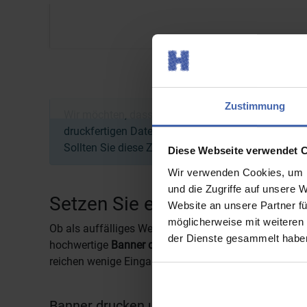
Zustimmung
Wir möchten, dass Sie zufrieden mit Ihrer Bestellun
druckfertigen Daten und Zahlungseingang bis 12:0
Sollten Sie diese Zeiten überschreiten, verschiebt 
Diese Webseite verwendet 
Wir verwenden Cookies, um I
und die Zugriffe auf unsere 
Setzen Sie eindrucksvolle Zei
Website an unsere Partner fü
möglicherweise mit weiteren
Ob als auffälliges Werbemittel, übersichtliche Infor
der Dienste gesammelt haben
hochwertige
Banner drucken
lassen. Mit unserer mode
reichen wenige Eingaben sowie Ihre fertigen Druckvor
Banner drucken und damit Flächen effekti