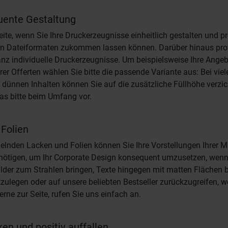
uente Gestaltung
eite, wenn Sie Ihre Druckerzeugnisse einheitlich gestalten und p
nen Dateiformaten zukommen lassen können. Darüber hinaus profit
anz individuelle Druckerzeugnisse. Um beispielsweise Ihre Ange
 Offerten wählen Sie bitte die passende Variante aus: Bei viel
ünnen Inhalten können Sie auf die zusätzliche Füllhöhe verzicht
as bitte beim Umfang vor.
 Folien
lnden Lacken und Folien können Sie Ihre Vorstellungen Ihrer Ma
nötigen, um Ihr Corporate Design konsequent umzusetzen, wen
der zum Strahlen bringen, Texte hingegen mit matten Flächen bes
zulegen oder auf unsere beliebten Bestseller zurückzugreifen, 
rne zur Seite, rufen Sie uns einfach an.
en und positiv auffallen