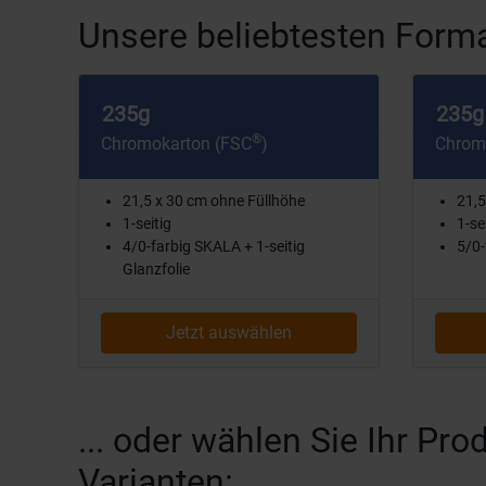
Unsere beliebtesten Forma
235g
235g
®
Chromokarton (FSC
)
Chrom
21,5 x 30 cm ohne Füllhöhe
21,5
1-seitig
1-se
4/0-farbig SKALA + 1-seitig
5/0-
Glanzfolie
Jetzt auswählen
... oder wählen Sie Ihr P
Varianten: