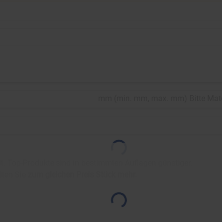
mm
(
min.
mm,
max.
mm
)
Bitte Mat
. Top-Produkte sind in bestimmten Auflagen günstiger.
lten Sie
zum gleichen Preis
Stück mehr.