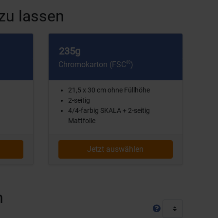
zu lassen
235g
®
Chromokarton (FSC
)
21,5 x 30 cm ohne Füllhöhe
2-seitig
4/4-farbig SKALA + 2-seitig
Mattfolie
Jetzt auswählen
n