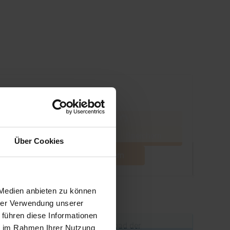
Speichern
Über Cookies
Speichern
 Medien anbieten zu können
hrer Verwendung unserer
 führen diese Informationen
afür sicher, dass Bestellung, Upload der
ie im Rahmen Ihrer Nutzung