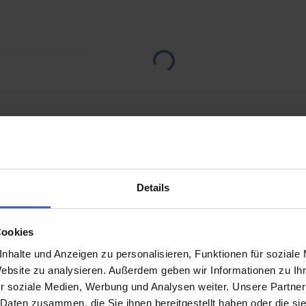
er Bestellung netto
.
Details
Cookies
nhalte und Anzeigen zu personalisieren, Funktionen für soziale
Website zu analysieren. Außerdem geben wir Informationen zu I
r soziale Medien, Werbung und Analysen weiter. Unsere Partner
g sind und Ihre Lieferung umgehend erhalten. Bitte stellen Sie d
 Daten zusammen, die Sie ihnen bereitgestellt haben oder die s