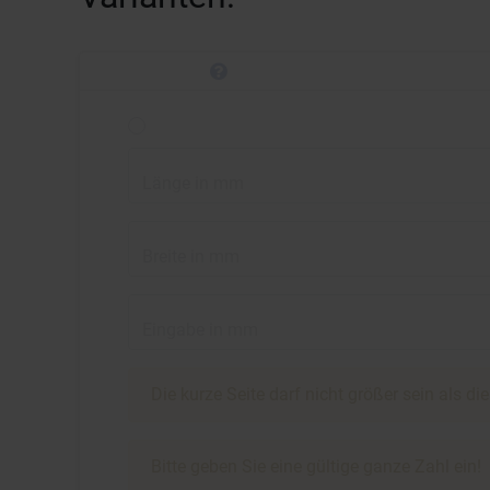
Länge in mm
Breite in mm
Eingabe in mm
Die kurze Seite darf nicht größer sein als di
Bitte geben Sie eine gültige ganze Zahl ein!