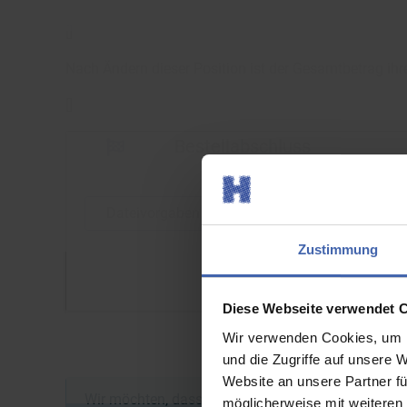
[
]
Nach Ändern dieser Position ist der Gesamtbetrag ihr
[
]
Bestellabschluss
Dateivorgaben
Zustimmung
Diese Webseite verwendet 
Wir verwenden Cookies, um I
und die Zugriffe auf unsere 
Website an unsere Partner fü
Wir möchten, dass Sie zufrieden mit Ihrer Bestellun
möglicherweise mit weiteren