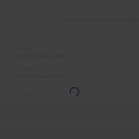
mm
(
min.
mm,
max.
mm
)
Bitte Mat
(=
cm)
(
min.
mm,
max.
mm
)
(=
cm)
(
min.
mm,
max.
mm
)
(=
cm)
e lange Seite.
Sollen wir die Werte tauschen?