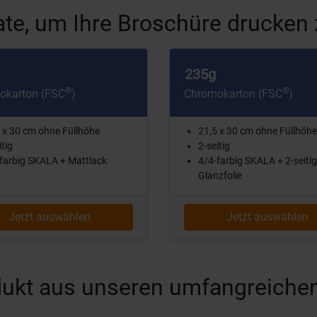
te, um Ihre Broschüre drucken 
235g
®
®
okarton (FSC
)
Chromokarton (FSC
)
 x 30 cm ohne Füllhöhe
21,5 x 30 cm ohne Füllhöhe
itig
2-seitig
farbig SKALA + Mattlack
4/4-farbig SKALA + 2-seitig
Glanzfolie
Jetzt auswählen
Jetzt auswählen
rodukt aus unseren umfangreiche