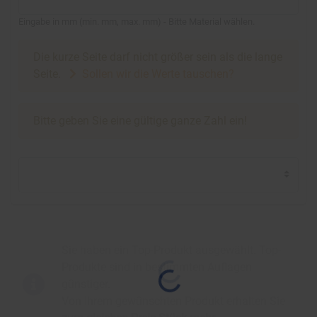
Eingabe in mm
(
min.
mm,
max.
mm
)
- Bitte Material wählen.
Die kurze Seite darf nicht größer sein als die lange
Seite.
Sollen wir die Werte tauschen?
Bitte geben Sie eine gültige ganze Zahl ein!
Sie haben ein Top-Produkt ausgewählt. Top-
Produkte sind in bestimmten Auflagen
günstiger.
Von Ihrem gewünschten Produkt erhalten Sie