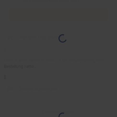
zum gleichen Preis
Stück mehr.
Auflage übernehmen
Weitere Optionen
[
]
Nach Ändern dieser Position ist der Gesamtbetrag ihrer
Bestellung netto
.
[
]
Bestellabschluss
Dateivorgaben